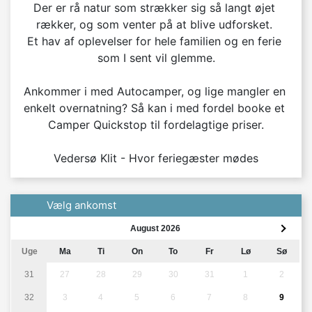
Der er rå natur som strækker sig så langt øjet 
rækker, og som venter på at blive udforsket. 
Et hav af oplevelser for hele familien og en ferie 
som I sent vil glemme.
Ankommer i med Autocamper, og lige mangler en 
enkelt overnatning? Så kan i med fordel booke et 
Camper Quickstop til fordelagtige priser.
Vedersø Klit - Hvor feriegæster mødes
Vælg ankomst
August 2026
Uge
Ma
Ti
On
To
Fr
Lø
Sø
31
27
28
29
30
31
1
2
32
3
4
5
6
7
8
9