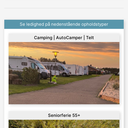
Se ledighed på nedenstående opholdstyper
Camping | AutoCamper | Telt
Seniorferie 55+