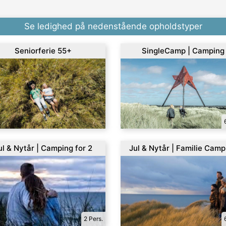
Se ledighed på nedenstående opholdstyper
Seniorferie 55+
SingleCamp | Camping
ul & Nytår | Camping for 2
Jul & Nytår | Familie Camp
2 Pers.