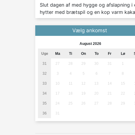
Slut dagen af med hygge og afslapning i 
hytter med brætspil og en kop varm kak
Vælg ankomst
August 2026
Uge
Ma
Ti
On
To
Fr
Lø
31
27
28
29
30
31
1
32
3
4
5
6
7
8
33
10
11
12
13
14
15
34
17
18
19
20
21
22
35
24
25
26
27
28
29
36
31