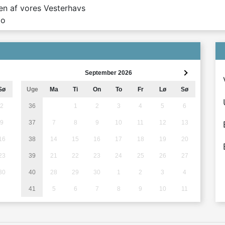
en af vores Vesterhavs
ao
September 2026
Sø
Uge
Ma
Ti
On
To
Fr
Lø
Sø
2
36
1
2
3
4
5
6
9
37
7
8
9
10
11
12
13
16
38
14
15
16
17
18
19
20
23
39
21
22
23
24
25
26
27
30
40
28
29
30
1
2
3
4
41
5
6
7
8
9
10
11