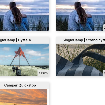
gleCamp | Hytte 4
SingleCamp | Strand hyt
rsoner
4 Pers.
Camper Quickstop