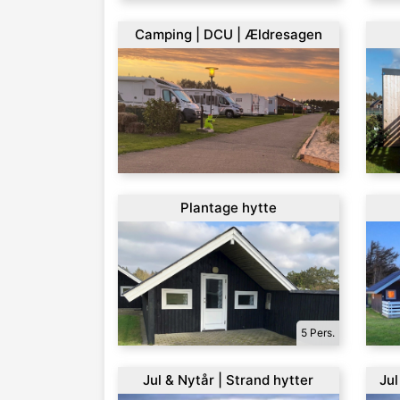
Camping | DCU | Ældresagen
Plantage hytte
5 Pers.
Jul & Nytår | Strand hytter
Jul
hyt