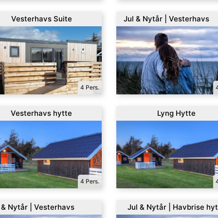
Vesterhavs Suite
Jul & Nytår | Vesterhavs
Suites
4 Pers.
Vesterhavs hytte
Lyng Hytte
4 Pers.
 & Nytår | Vesterhavs
Jul & Nytår | Havbrise hy
te