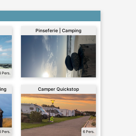
Pinseferie | Camping
6 Pers.
ing
Camper Quickstop
6 Pers.
6 Pers.