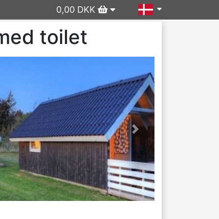
0,00 DKK
med toilet
Næste