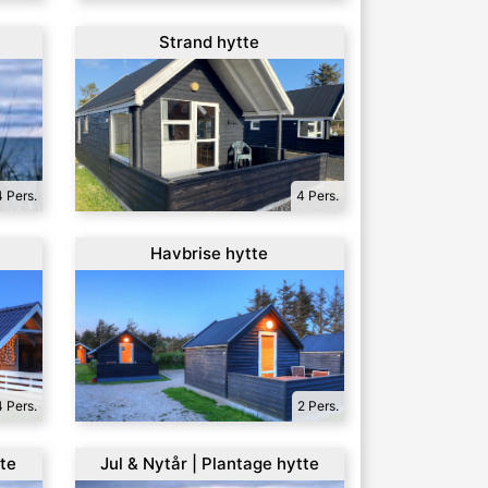
Strand hytte
4 Pers.
4 Pers.
Havbrise hytte
4 Pers.
2 Pers.
tte
Jul & Nytår | Plantage hytte