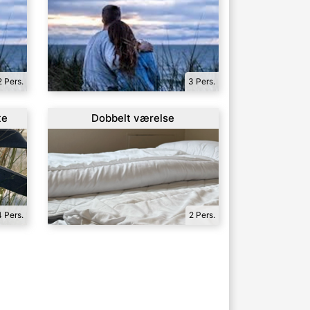
2 Pers.
3 Pers.
te
Dobbelt værelse
4 Pers.
2 Pers.