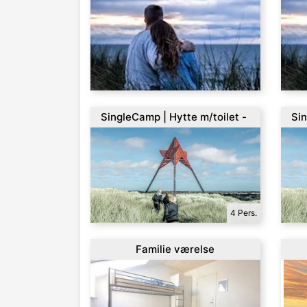
SingleCamp | Hytte m/toilet -
Sin
4 personer
pe
4 Pers.
Familie værelse