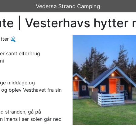
Vedersø Strand Camping
te | Vesterhavs hytter 
ytter 🌊
ner samt elforbrug
ni
lige middage og
'previous' not found
 og oplev Vesthavet fra sin
od stranden, gå på
n imens i ser solen går ned