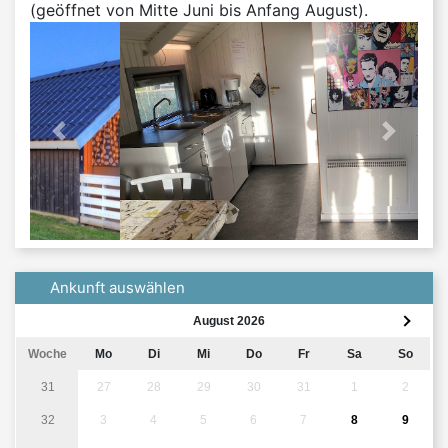
(geöffnet von Mitte Juni bis Anfang August).
'previous' not found
Nächst
Ankunft auswählen
August 2026
Woche
Mo
Di
Mi
Do
Fr
Sa
So
31
27
28
29
30
31
1
2
32
3
4
5
6
7
8
9