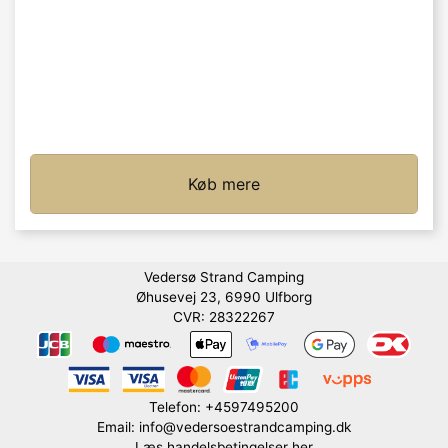
Køb mere
Vedersø Strand Camping
Øhusevej 23, 6990 Ulfborg
CVR: 28322267
Telefon: +4597495200
Email: info@vedersoestrandcamping.dk
Læs handelsbetingelser her