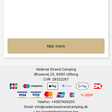
Køb mere
Vedersø Strand Camping
Øhusevej 23, 6990 Ulfborg
CVR: 28322267
Telefon: +4597495200
Email: info@vedersoestrandcamping.dk
Læs handelsbetingelser her